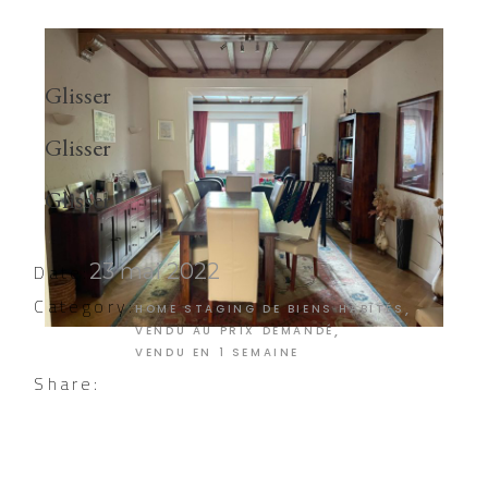
Glisser
Glisser
Glisser
Glisser
Date:
23 mai 2022
Category:
HOME STAGING DE BIENS HABITÉS
VENDU AU PRIX DEMANDÉ
VENDU EN 1 SEMAINE
Share: